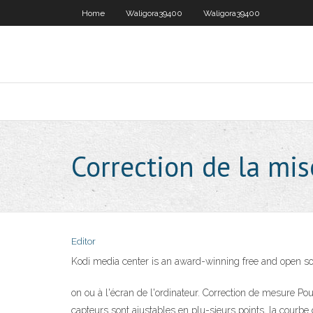
Home
Waligora39400
Waligora39400
Correction de la mi
Editor
Kodi media center is an award-winning free and open so
on ou à l'écran de l'ordinateur. Correction de mesure P
capteurs sont ajustables en plu-sieurs points, la cour