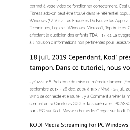
permet à votre vidéo de fonctionner correctement. C’est u
Fitness add-on peut être trouvé dans le référentiel popu
Windows 7 / Vista Les Enquêtes De Nouvelles Applicati
Techniques; Logiciel; Windows; Microsoft; Top Articles. 
affectant le quotidien des enfants TDAH 17 3.1 La dysgra
à l’intrusion d’informations non pertinentes pour l’exécut
18 juil. 2019 Cependant, Kodi p
tampon. Dans ce tutoriel, nous 
27/02/2018 Problème de mise en mémoire tampon [Fermé]
septembre 2013 - 28 déc. 2005 à 19:37 Mwà - 25 juil. 2014
wmp se connecte et ensuite il y a Comment arrêter la mi
combat entre Canelo vs GGG et la suprématie . PICASSO 
sur UFC sur Kodi. Mayweather vs McGregor sur Kodi: 
KODI Media Streaming for PC Windows 17