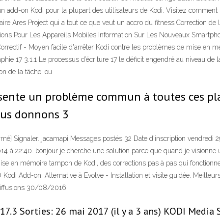
n add-on Kodi pour la plupart des utilisateurs de Kodi. Visitez comment in
laire Ares Project qui a tout ce que veut un accro du fitness Correction
ons Pour Les Appareils Mobiles Information Sur Les Nouveaux Smartphon
Correctif - Moyen facile d'arrêter Kodi contre les problèmes de mise en m
phie 17 3.1.1 Le processus d’écriture 17 le déficit engendré au niveau de 
ion de la tâche, ou
résente un problème commun à toutes ces pl
vous donnons 3
 Signaler. jacamapi Messages postés 32 Date d'inscription vendredi 29
 à 22:40. bonjour je cherche une solution parce que quand je visionne un 
se en mémoire tampon de Kodi, des corrections pas à pas qui fonctionnent
Kodi Add-on, Alternative à Evolve - Installation et visite guidée. Meill
Diffusions 30/08/2016
.3 Sorties: 26 mai 2017 (il y a 3 ans) KODI Media 