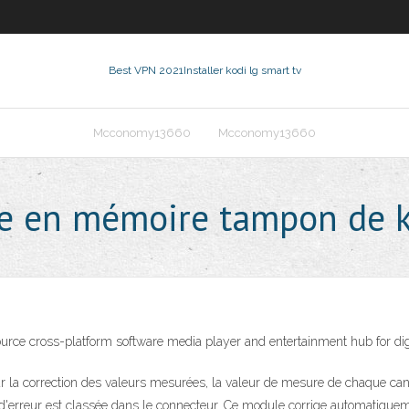
Best VPN 2021
Installer kodi lg smart tv
Mcconomy13660
Mcconomy13660
se en mémoire tampon de k
urce cross-platform software media player and entertainment hub for di
our la correction des valeurs mesurées, la valeur de mesure de chaque can
be d'erreur est classée dans le connecteur. Ce module corrige automati