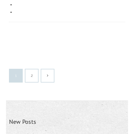
1
2
New Posts